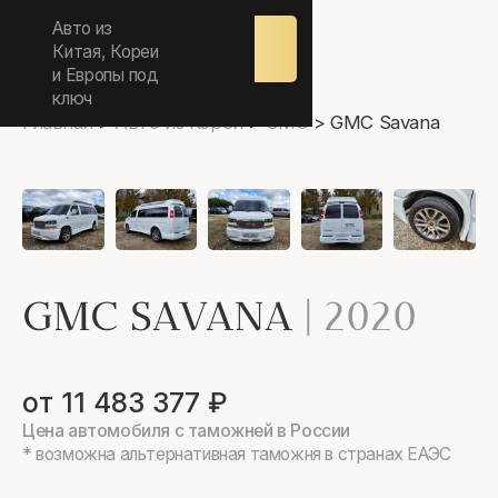
ежедневно 9.00-17.00
Авто из
Оставить
заявку
Китая, Кореи
и Европы под
ключ
Главная
>
Авто из Кореи
>
GMC
>
GMC Savana
GMC SAVANA
|
2020
от 11 483 377 ₽
Цена автомобиля с таможней в России
* возможна альтернативная таможня в странах ЕАЭС