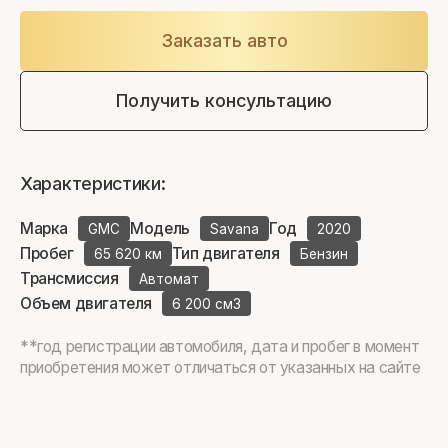
Заказать авто
Получить консультацию
Характеристики:
Марка
Модель
Год
GMC
Savana
2020
Пробег
Тип двигателя
65 620 км
Бензин
Трансмиссия
Автомат
Объем двигателя
6 200 см3
**год регистрации автомобиля, дата и пробег в момент
приобретения может отличаться от указанных на сайте