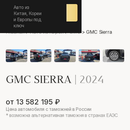
ежедневно 9.00-17.00
Авто из
Оставить
заявку
Китая, Кореи
и Европы под
ключ
Главная
>
Авто из Кореи
>
GMC
>
GMC Sierra
GMC SIERRA
|
2024
от 13 582 195 ₽
Цена автомобиля с таможней в России
* возможна альтернативная таможня в странах ЕАЭС