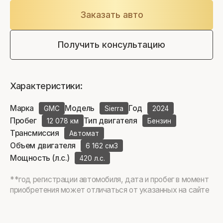
Заказать авто
Получить консультацию
Характеристики:
Марка
Модель
Год
GMC
Sierra
2024
Пробег
Тип двигателя
12 078 км
Бензин
Трансмиссия
Автомат
Объем двигателя
6 162 см3
Мощность (л.с.)
420 л.с.
**год регистрации автомобиля, дата и пробег в момент
приобретения может отличаться от указанных на сайте