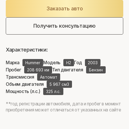
Заказать авто
Получить консультацию
Характеристики:
Марка
Модель
Год
Hummer
H2
2003
Пробег
Тип двигателя
208 693 км
Бензин
Трансмиссия
Автомат
Объем двигателя
5 967 см3
Мощность (л.с.)
325 л.с.
**год регистрации автомобиля, дата и пробег в момент
приобретения может отличаться от указанных на сайте