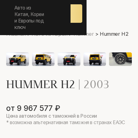
ежедневно 9.00-17.00
Авто из
Оставить
заявку
Китая, Кореи
и Европы под
ключ
Главная
>
Авто из Кореи
>
Hummer
>
Hummer H2
HUMMER H2
|
2003
от 9 967 577 ₽
Цена автомобиля с таможней в России
* возможна альтернативная таможня в странах ЕАЭС