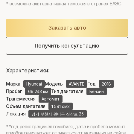
* возможна альтернативная таможня в странах ЕАЭС
Заказать авто
Получить консультацию
Характеристики:
Марка
Модель
Год
Hyundai
AVANTE
2018
Пробег
Тип двигателя
69 243 км
Бензин
Трансмиссия
Автомат
Объем двигателя
1 591 см3
Локация
경기 부천시 원미구 신상로 25
**год регистрации автомобиля, дата и пробег в момент
приобретения может отличаться от указанных на сайте