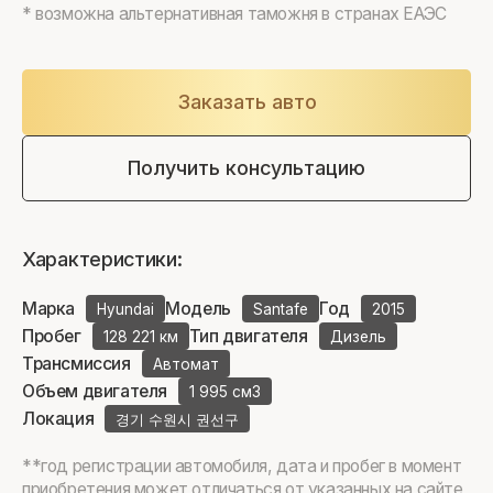
* возможна альтернативная таможня в странах ЕАЭС
Заказать авто
Получить консультацию
Характеристики:
Марка
Модель
Год
Hyundai
Santafe
2015
Пробег
Тип двигателя
128 221 км
Дизель
Трансмиссия
Автомат
Объем двигателя
1 995 см3
Локация
경기 수원시 권선구
**год регистрации автомобиля, дата и пробег в момент
приобретения может отличаться от указанных на сайте