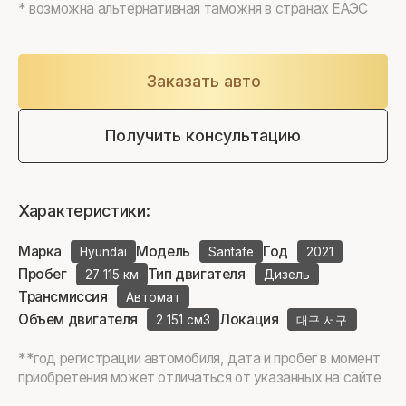
* возможна альтернативная таможня в странах ЕАЭС
Заказать авто
Получить консультацию
Характеристики:
Марка
Модель
Год
Hyundai
Santafe
2021
Пробег
Тип двигателя
27 115 км
Дизель
Трансмиссия
Автомат
Объем двигателя
Локация
2 151 см3
대구 서구
**год регистрации автомобиля, дата и пробег в момент
приобретения может отличаться от указанных на сайте