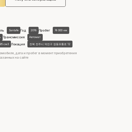
ль
Год
Пробег
Santafe
2018
74 000 км
Трансмиссия
ь
Автомат
Локация
995 см3
전북 전주시 덕진구 장동유통로 12
омобиля, дата и пробег в момент приобретения
казанных на сайте