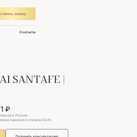
ставить заявку
Контакты
AI SANTAFE
|
1 ₽
можней в России
ивная таможня в странах ЕАЭС
Получить консультацию