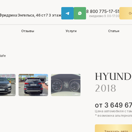
8 800 775-17-51
О
 Фридриха Энгельса, 46 ст7 3 этаж
ежедневно 9.00-17.00
Отзывы
Услуги
Статьи
tafe
HYUND
2018
от 3 649 67
Цена автомобиля с та
* возможна альтернат
Заказать авто