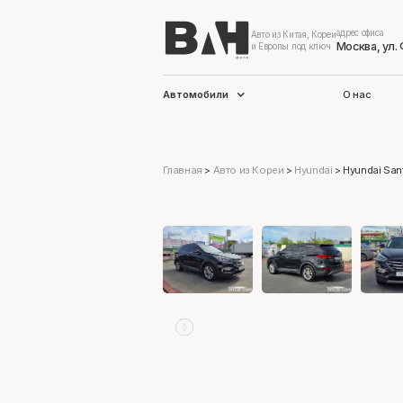
адрес офиса
Авто из Китая, Кореи
Москва, ул.
и Европы под ключ
Автомобили
О нас
Главная
>
Авто из Кореи
>
Hyundai
>
Hyundai San