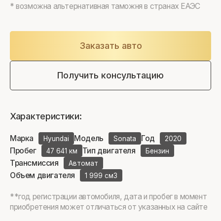
* возможна альтернативная таможня в странах ЕАЭС
Заказать авто
Получить консультацию
Характеристики:
Марка
Модель
Год
Hyundai
Sonata
2020
Пробег
Тип двигателя
47 641 км
Бензин
Трансмиссия
Автомат
Объем двигателя
1 999 см3
**год регистрации автомобиля, дата и пробег в момент
приобретения может отличаться от указанных на сайте