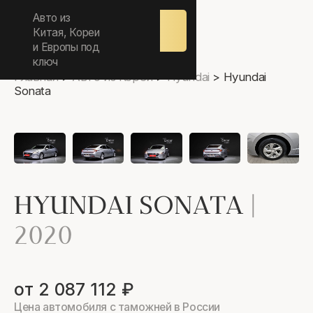
ежедневно 9.00-17.00
Авто из
Оставить
заявку
Китая, Кореи
и Европы под
ключ
Главная
>
Авто из Кореи
>
Hyundai
>
Hyundai
Sonata
HYUNDAI SONATA
|
2020
от 2 087 112 ₽
Цена автомобиля с таможней в России