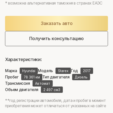
* возможна альтернативная таможня в странах ЕАЭС
Заказать авто
Получить консультацию
Характеристики:
Марка
Модель
Год
Hyundai
Starex
2017
Пробег
Тип двигателя
78 361 км
Дизель
Трансмиссия
Автомат
Объем двигателя
2 497 см3
**год регистрации автомобиля, дата и пробег в момент
приобретения может отличаться от указанных на сайте