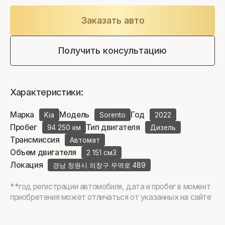
Заказать авто
Получить консультацию
Характеристики:
Марка
Модель
Год
Kia
Sorento
2022
Пробег
Тип двигателя
94 250 км
Дизель
Трансмиссия
Автомат
Объем двигателя
2 151 см3
Локация
경남 창원시 의창구 무역로 489
**год регистрации автомобиля, дата и пробег в момент
приобретения может отличаться от указанных на сайте