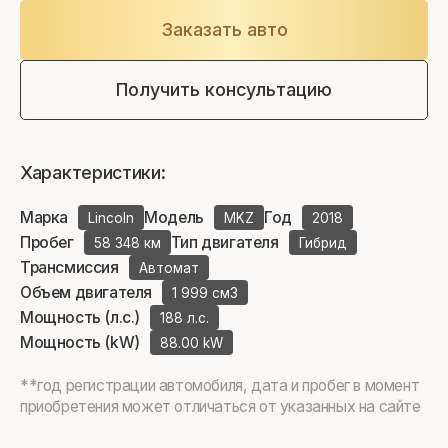
Заказать авто
Получить консультацию
Характеристики:
Марка
Модель
Год
Lincoln
MKZ
2018
Пробег
Тип двигателя
58 348 км
Гибрид
Трансмиссия
Автомат
Объем двигателя
1 999 см3
Мощность (л.с.)
188 л.с.
Мощность (kW)
88.00 kW
**год регистрации автомобиля, дата и пробег в момент
приобретения может отличаться от указанных на сайте