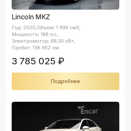
Lincoln MKZ
Год: 2020
Объем: 1 999 см3
Мощность: 188 л.с.
Электромотор: 88.00 кВт
Пробег: 136 952 км
3 785 025
₽
Подробнее