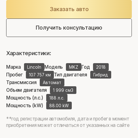
Заказать авто
Получить консультацию
Характеристики:
Марка
Модель
Год
Lincoln
MKZ
2018
Пробег
Тип двигателя
107 757 км
Гибрид
Трансмиссия
Автомат
Объем двигателя
1 999 см3
Мощность (л.с.)
188 л.с.
Мощность (kW)
88.00 kW
**год регистрации автомобиля, дата и пробег в момент
приобретения может отличаться от указанных на сайте