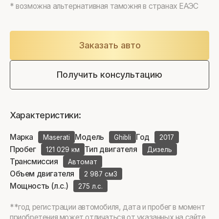
* возможна альтернативная таможня в странах ЕАЭС
Заказать авто
Получить консультацию
Характеристики:
Марка
Модель
Год
Maserati
Ghibli
2017
Пробег
Тип двигателя
121 029 км
Дизель
Трансмиссия
Автомат
Объем двигателя
2 987 см3
Мощность (л.с.)
275 л.с.
**год регистрации автомобиля, дата и пробег в момент
приобретения может отличаться от указанных на сайте