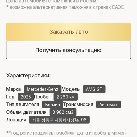
Цена автомобиля с таможней в России
* возможна альтернативная таможня в странах ЕАЭС
Заказать авто
Получить консультацию
Характеристики:
Марка
Модель
Mercedes-Benz
AMG GT
Год
Пробег
2025
2 280 км
Тип двигателя
Трансмиссия
Бензин
Автомат
Объем двигателя
3 982 см3
Локация
서울 성동구 자동차시장1길 96
**год регистрации автомобиля, дата и пробег в момент