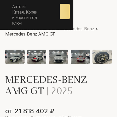
ежедневно 9.00-17.00
Авто из
Оставить
заявку
Китая, Кореи
и Европы под
ключ
Главная
>
Авто из Кореи
>
Mercedes-Benz
>
Mercedes-Benz AMG GT
MERCEDES-BENZ
AMG GT
|
2025
от 21 818 402 ₽