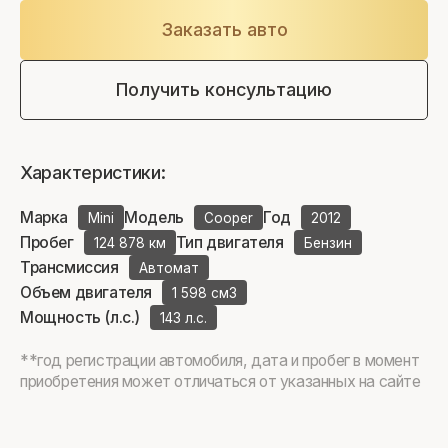
Заказать авто
Получить консультацию
Характеристики:
Марка
Модель
Год
Mini
Cooper
2012
Пробег
Тип двигателя
124 878 км
Бензин
Трансмиссия
Автомат
Объем двигателя
1 598 см3
Мощность (л.с.)
143 л.с.
**год регистрации автомобиля, дата и пробег в момент
приобретения может отличаться от указанных на сайте