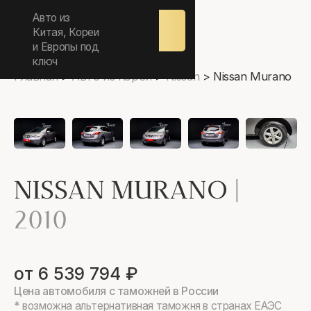
ежедневно 9.00-17.00
Авто из
Оставить
заявку
Китая, Кореи
и Европы под
ключ
Главная
>
Авто из Кореи
>
Nissan
>
Nissan Murano
NISSAN MURANO
|
2010
от 6 539 794 ₽
Цена автомобиля с таможней в России
* возможна альтернативная таможня в странах ЕАЭС