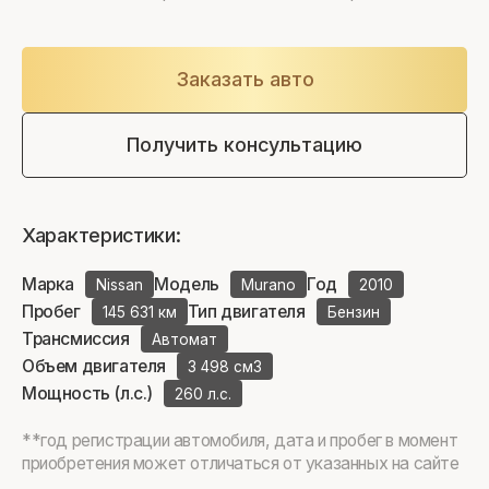
Заказать авто
Получить консультацию
Характеристики:
Марка
Модель
Год
Nissan
Murano
2010
Пробег
Тип двигателя
145 631 км
Бензин
Трансмиссия
Автомат
Объем двигателя
3 498 см3
Мощность (л.с.)
260 л.с.
**год регистрации автомобиля, дата и пробег в момент
приобретения может отличаться от указанных на сайте