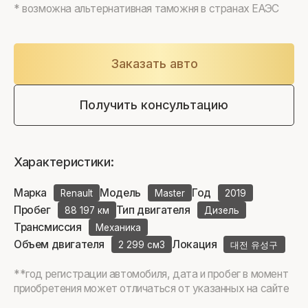
* возможна альтернативная таможня в странах ЕАЭС
Заказать авто
Получить консультацию
Характеристики:
Марка
Модель
Год
Renault
Master
2019
Пробег
Тип двигателя
88 197 км
Дизель
Трансмиссия
Механика
Объем двигателя
Локация
2 299 см3
대전 유성구
**год регистрации автомобиля, дата и пробег в момент
приобретения может отличаться от указанных на сайте