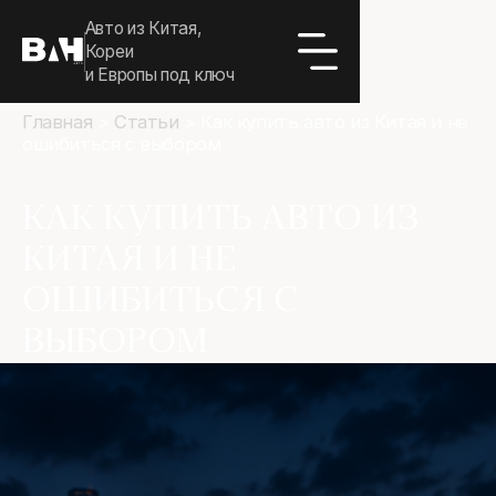
Авто из Китая,
Кореи
и Европы под ключ
Главная
>
Статьи
>
Как купить авто из Китая и не
ошибиться с выбором
КАК КУПИТЬ АВТО ИЗ
КИТАЯ И НЕ
ОШИБИТЬСЯ С
ВЫБОРОМ