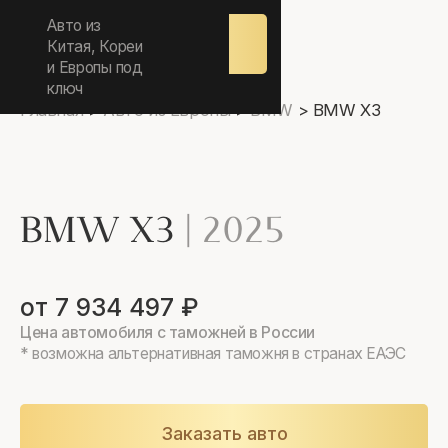
ежедневно 9.00-17.00
Авто из
Оставить
заявку
Китая, Кореи
и Европы под
ключ
Главная
>
Авто из Европы
>
BMW
>
BMW X3
BMW X3
|
2025
от 7 934 497 ₽
Цена автомобиля с таможней в России
* возможна альтернативная таможня в странах ЕАЭС
Заказать авто