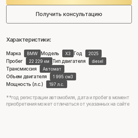
Получить консультацию
Характеристики:
Марка
Модель
Год
BMW
X3
2025
Пробег
Тип двигателя
22 229 км
diesel
Трансмиссия
Автомат
Объем двигателя
1 995 см3
Мощность (л.с.)
197 л.с.
**год регистрации автомобиля, дата и пробег в момент
приобретения может отличаться от указанных на сайте