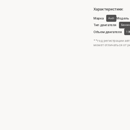
Характеристики:
Марка
Модель
Audi
Тип двигателя
Бензи
Объем двигателя
1 
**год регистрации авт
может отличаться от у