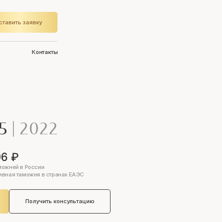
ставить заявку
Контакты
Q5
|
2022
06 ₽
можней в России
ивная таможня в странах ЕАЭС
Получить консультацию