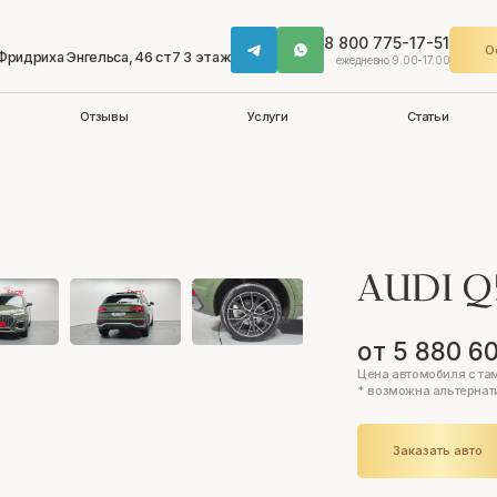
8 800 775-17-51
О
 Фридриха Энгельса, 46 ст7 3 этаж
ежедневно 9.00-17.00
Отзывы
Услуги
Статьи
AUDI 
от 5 880 6
Цена автомобиля с та
* возможна альтернат
Заказать авто