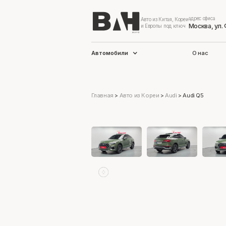
адрес офиса
Авто из Китая, Кореи
Москва, ул.
и Европы под ключ
Автомобили
О нас
Главная
>
Авто из Кореи
>
Audi
>
Audi Q5