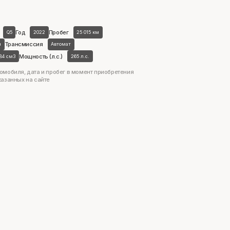
Год
Пробег
Q5
2022
25 015 км
Трансмиссия
н
Автомат
Мощность (л.с.)
984 см3
265 л.с.
омобиля, дата и пробег в момент приобретения
казанных на сайте