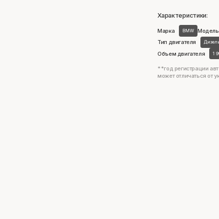
Характеристики:
Марка
Модель
BMW
Тип двигателя
Дизел
Объем двигателя
1 
**год регистрации авт
может отличаться от у