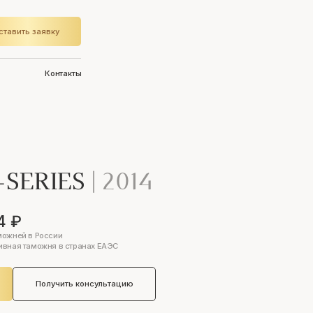
ставить заявку
Контакты
-SERIES
|
2014
4 ₽
можней в России
ивная таможня в странах ЕАЭС
Получить консультацию