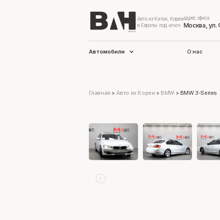
адрес офиса
Авто из Китая, Кореи
Москва, ул.
и Европы под ключ
Автомобили
О нас
Главная
>
Авто из Кореи
>
BMW
>
BMW 3-Series