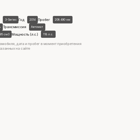
Год
Пробег
3-Series
2014
208 490 км
Трансмиссия
ь
Автомат
Мощность (л.с.)
995 см3
118 л.с.
омобиля, дата и пробег в момент приобретения
казанных на сайте