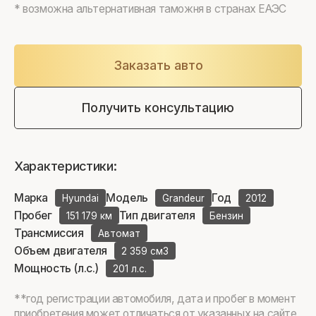
* возможна альтернативная таможня в странах ЕАЭС
Заказать авто
Получить консультацию
Характеристики:
Марка
Модель
Год
Hyundai
Grandeur
2012
Пробег
Тип двигателя
151 179 км
Бензин
Трансмиссия
Автомат
Объем двигателя
2 359 см3
Мощность (л.с.)
201 л.с.
**год регистрации автомобиля, дата и пробег в момент
приобретения может отличаться от указанных на сайте