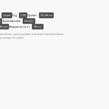
Год
Пробег
Cooper
2019
105 494 км
Трансмиссия
н
Автомат
Мощность (л.с.)
499 см3
136 л.с.
омобиля, дата и пробег в момент приобретения
казанных на сайте