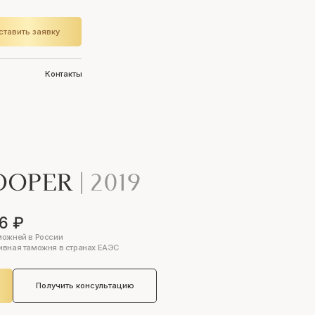
ставить заявку
Контакты
COOPER
|
2019
6 ₽
можней в России
ивная таможня в странах ЕАЭС
Получить консультацию