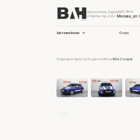
адрес офиса
Авто из Китая, Кореи
Москва, ул.
и Европы под ключ
Автомобили
О нас
Главная
>
Авто из Кореи
>
Mini
>
Mini Cooper