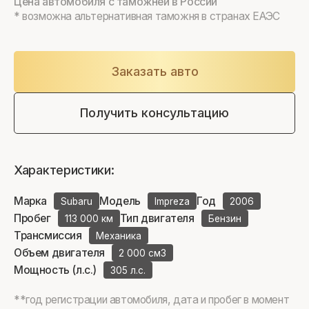
Цена автомобиля с таможней в России
* возможна альтернативная таможня в странах ЕАЭС
Заказать авто
Получить консультацию
Характеристики:
Марка
Модель
Год
Subaru
Impreza
2006
Пробег
Тип двигателя
113 000 км
Бензин
Трансмиссия
Механика
Объем двигателя
2 000 см3
Мощность (л.с.)
305 л.с.
**год регистрации автомобиля, дата и пробег в момент