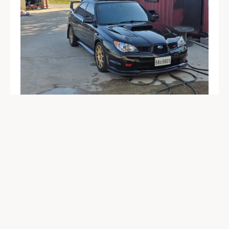
Subaru Impreza
Год: 2006
Объем: 2 500 см3
Мощность: 268 л.с.
Пробег: 100 652 км
7 632 728
₽
Подробнее