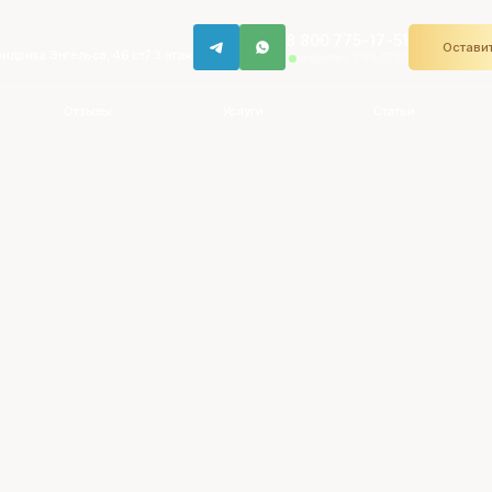
8 800 775-17-51
Оставит
ридриха Энгельса, 46 ст7 3 этаж
ежедневно 9.00-17.00
Отзывы
Услуги
Статьи