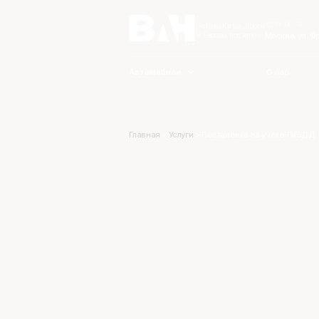
адрес офиса
Авто из Китая, Кореи
Москва, ул. Ф
и Европы под ключ
Автомобили
О нас
Главная
>
Услуги
>
Постановка на учёт в ГИБДД